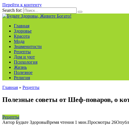
Перейти к контенту
Search for:
Главная
Здоровье
Красота
Мода
Знаменитости
Рецепты
Дом и уют
Психология
Жизнь
Полезное
Религия
Главная
»
Рецепты
Полезные советы от Шеф-поваров, о ко
Рецепты
Автор
Будьте Здоровы
Время чтения
1 мин.
Просмотры
26
Опубл