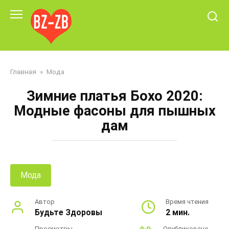
Перейти
к
контенту
Главная
»
Мода
Зимние платья Бохо 2020:
Модные фасоны для пышных
дам
Мода
Автор
Время чтения
Будьте Здоровы
2 мин.
Просмотры
Опубликовано