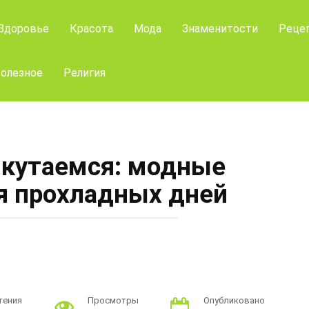
Здоровье
Красота
Мода
Знаменитости
Реце
олезное
Религия
 кутаемся: модные
я прохладных дней
тения
Просмотры
Опубликовано