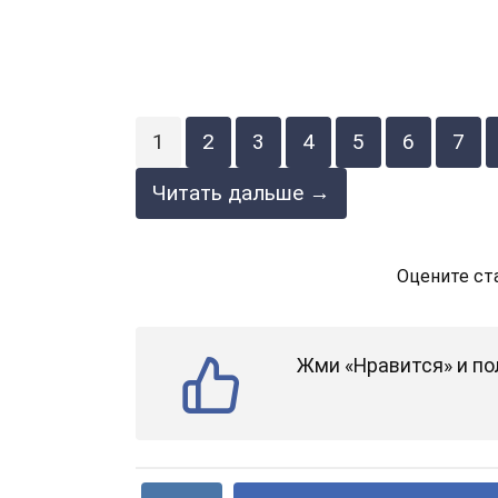
1
2
3
4
5
6
7
Читать дальше →
Оцените ст
Жми «Нравится» и по