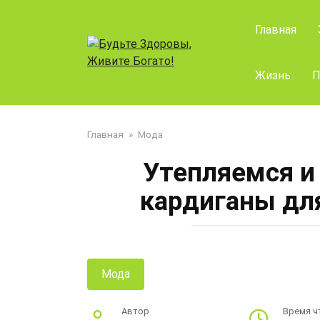
Перейти
к
Главная
контенту
Жизнь
П
Главная
»
Мода
Утепляемся и
кардиганы дл
Мода
Автор
Время ч