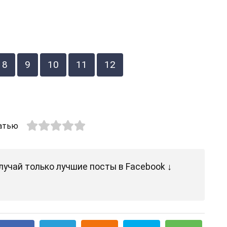
8
9
10
11
12
атью
лучай только лучшие посты в Facebook ↓