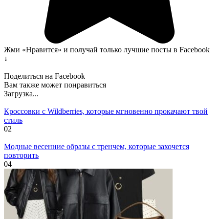
Жми «Нравится» и получай только лучшие посты в Facebook
↓
Поделиться на Facebook
Вам также может понравиться
Загрузка...
Кроссовки с Wildberries, которые мгновенно прокачают твой
стиль
0
2
Модные весенние образы с тренчем, которые захочется
повторить
0
4