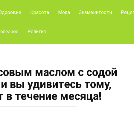
Здоровье
Красота
Мода
Знаменитости
Реце
олезное
Религия
совым маслом с содой
 и вы удивитесь тому,
т в течение месяца!