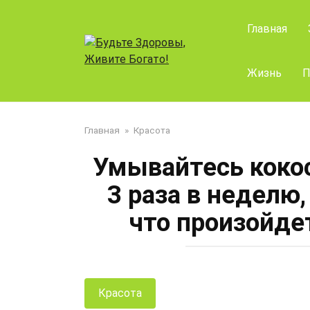
Перейти
к
Главная
контенту
Жизнь
П
Главная
»
Красота
Умывайтесь коко
3 раза в неделю,
что произойде
Красота