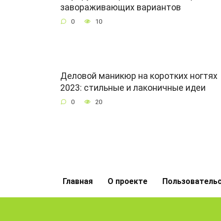
завораживающих вариантов
0
10
Деловой маникюр на коротких ногтях
2023: стильные и лаконичные идеи
0
20
Главная
О проекте
Пользователь
Загрузка...