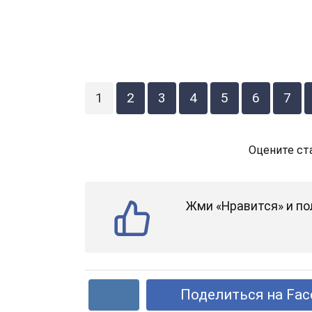
1
2
3
4
5
6
7
Оцените ст
Жми «Нравится» и по
Поделиться на Fac