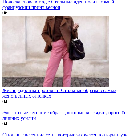
Полоска снова в моде: Стильные идеи носить самый
французский принт весной
0
6
Жизнерадостный розовый! Стильные образы в самых
женственных оттенках
0
4
Элегантные весенние образы, которые выглядят дорого без
лишних усилий
0
4
Стильные весенние сеты, которые захочется повторить уже