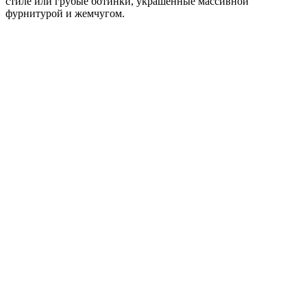
стиле или грубые ботинки, украшенные массивной
фурнитурой и жемчугом.