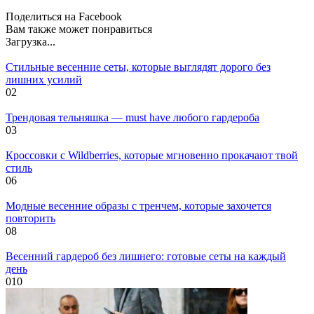
Поделиться на Facebook
Вам также может понравиться
Загрузка...
Стильные весенние сеты, которые выглядят дорого без
лишних усилий
0
2
Трендовая тельняшка — must have любого гардероба
0
3
Кроссовки с Wildberries, которые мгновенно прокачают твой
стиль
0
6
Модные весенние образы с тренчем, которые захочется
повторить
0
8
Весенний гардероб без лишнего: готовые сеты на каждый
день
0
10