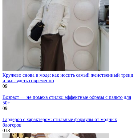
Кружево снова в моде: как носить самый женственный тренд
и выглядеть современно
0
9
Возраст — не помеха стилю: эффектные образы с пальто для
50+
0
9
Гардероб с характером: стильные формулы от модных
блогеров
0
18