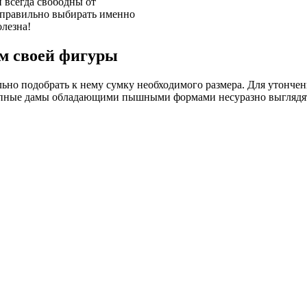
 всегда свободны от
т правильно выбирать именно
олезна!
м своей фигуры
ильно подобрать к нему сумку необходимого размера. Для утонч
рупные дамы обладающими пышными формами несуразно выглядят