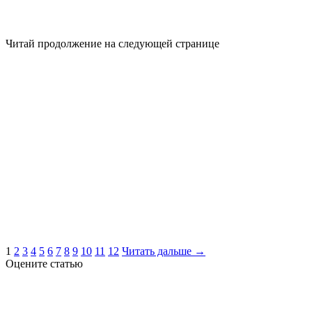
Читай продолжение на следующей странице
1
2
3
4
5
6
7
8
9
10
11
12
Читать дальше →
Оцените статью