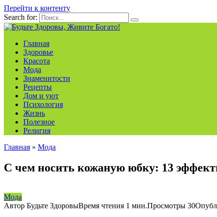
Перейти к контенту
Search for:
Главная
Здоровье
Красота
Мода
Знаменитости
Рецепты
Дом и уют
Психология
Жизнь
Полезное
Религия
Главная
»
Мода
С чем носить кожаную юбку: 13 эффек
Мода
Автор
Будьте Здоровы
Время чтения
1 мин.
Просмотры
30
Опубл