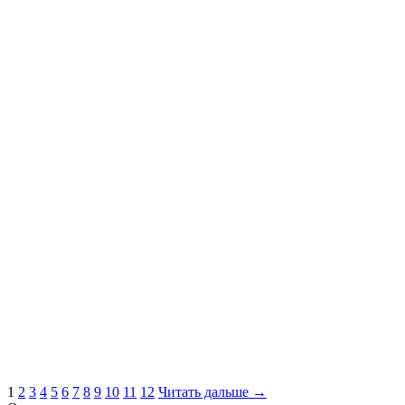
1
2
3
4
5
6
7
8
9
10
11
12
Читать дальше →