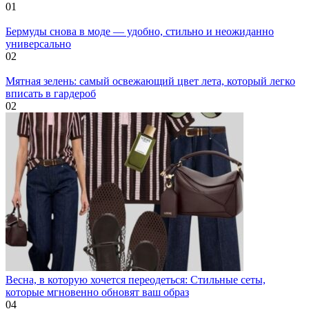
0
1
Бермуды снова в моде — удобно, стильно и неожиданно
универсально
0
2
Мятная зелень: самый освежающий цвет лета, который легко
вписать в гардероб
0
2
Весна, в которую хочется переодеться: Стильные сеты,
которые мгновенно обновят ваш образ
0
4