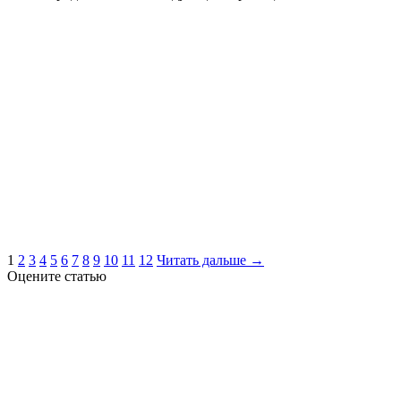
1
2
3
4
5
6
7
8
9
10
11
12
Читать дальше →
Оцените статью