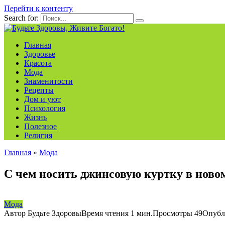
Перейти к контенту
Search for:
Главная
Здоровье
Красота
Мода
Знаменитости
Рецепты
Дом и уют
Психология
Жизнь
Полезное
Религия
Главная
»
Мода
С чем носить джинсовую куртку в новом
Мода
Автор
Будьте Здоровы
Время чтения
1 мин.
Просмотры
49
Опубл