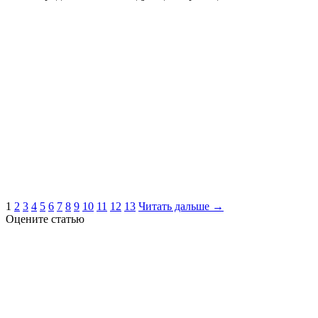
1
2
3
4
5
6
7
8
9
10
11
12
13
Читать дальше →
Оцените статью