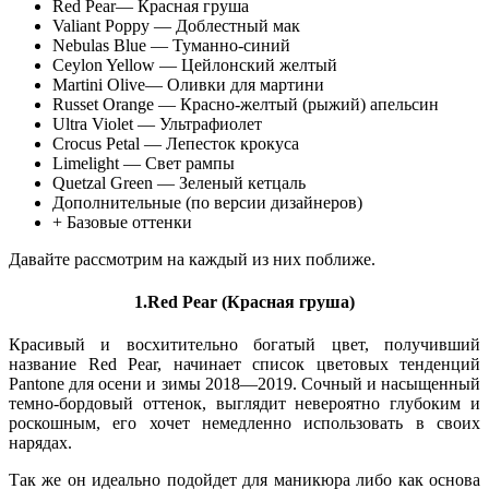
Red Pear— Красная груша
Valiant Poppy — Доблестный мак
Nebulas Blue — Туманно-синий
Ceylon Yellow — Цейлонский желтый
Martini Olive— Оливки для мартини
Russet Orange — Красно-желтый (рыжий) апельсин
Ultra Violet — Ультрафиолет
Crocus Petal — Лепесток крокуса
Limelight — Свет рампы
Quetzal Green — Зеленый кетцаль
Дополнительные (по версии дизайнеров)
+ Базовые оттенки
Давайте рассмотрим на каждый из них поближе.
1.Red Pear (Красная груша)
Красивый и восхитительно богатый цвет, получивший
название Red Pear, начинает список цветовых тенденций
Pantone для осени и зимы 2018—2019. Сочный и насыщенный
темно-бордовый оттенок, выглядит невероятно глубоким и
роскошным, его хочет немедленно использовать в своих
нарядах.
Так же он идеально подойдет для маникюра либо как основа