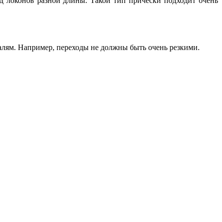
д локонов разной длины. Такой тип прически подходит очень
талям. Например, переходы не должны быть очень резкими.