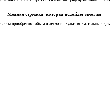
ая или многослойная стрижка. Основа — градуированный перехо
Модная стрижка, которая подойдет многим
волосы приобретают объем и легкость. Будьте внимательны к де