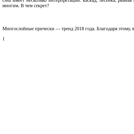
Она имеет несколько интерпретаций: каскад, лесенка, рван
многим. В чем секрет?
Многослойные прически — тренд 2018 года. Благодаря этому, 
1