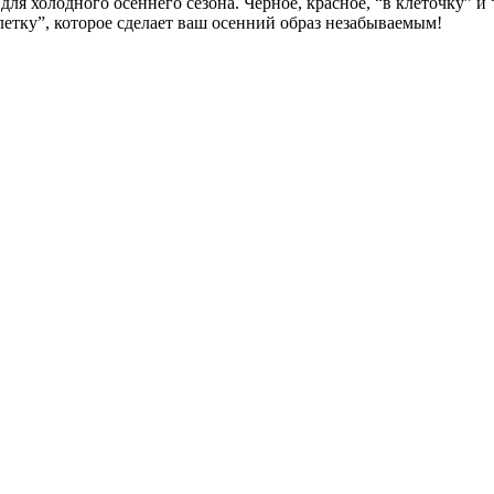
и для холодного осеннего сезона. Черное, красное, “в клеточку”
летку”, которое сделает ваш осенний образ незабываемым!