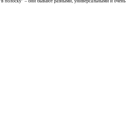
 и “в полоску” – они бывают разными, универсальными и очень