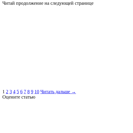
Читай продолжение на следующей странице
1
2
3
4
5
6
7
8
9
10
Читать дальше →
Оцените статью