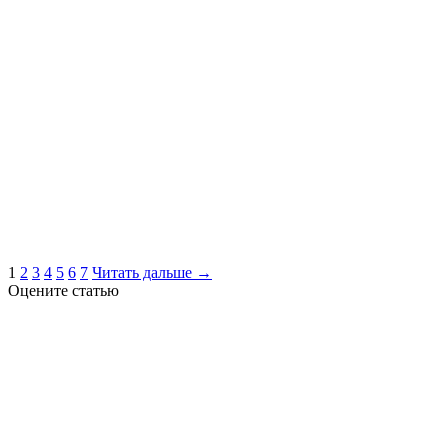
1
2
3
4
5
6
7
Читать дальше →
Оцените статью