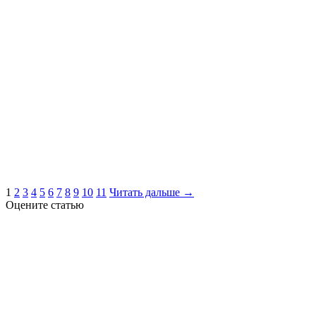
1
2
3
4
5
6
7
8
9
10
11
Читать дальше →
Оцените статью