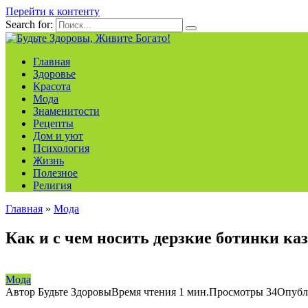
Перейти к контенту
Search for:
Главная
Здоровье
Красота
Мода
Знаменитости
Рецепты
Дом и уют
Психология
Жизнь
Полезное
Религия
Главная
»
Мода
Как и с чем носить дерзкие ботинки ка
Мода
Автор
Будьте Здоровы
Время чтения
1 мин.
Просмотры
34
Опубл