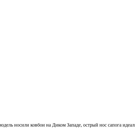
 модель носили ковбои на Диком Западе, острый нос сапога идеа