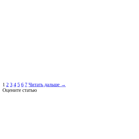
1
2
3
4
5
6
7
Читать дальше →
Оцените статью