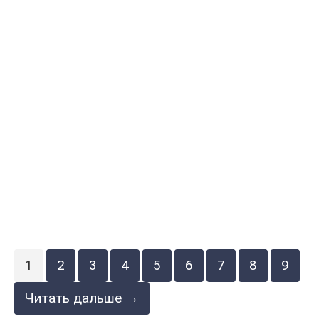
1
2
3
4
5
6
7
8
9
Читать дальше →