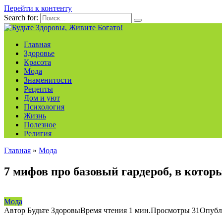
Перейти к контенту
Search for:
Главная
Здоровье
Красота
Мода
Знаменитости
Рецепты
Дом и уют
Психология
Жизнь
Полезное
Религия
Главная
»
Мода
7 мифов про базовый гардероб, в котор
Мода
Автор
Будьте Здоровы
Время чтения
1 мин.
Просмотры
31
Опубл